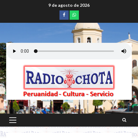
Saltar
9 de agosto de 2026
al
Facebook
whatsapp
contenido
Menú
principal