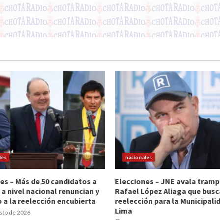
les
nacionales
es – Más de 50 candidatos a
Elecciones – JNE avala tramp
 a nivel nacional renuncian y
Rafael López Aliaga que busc
 a la reelección encubierta
reelección para la Municipali
Lima
sto de 2026