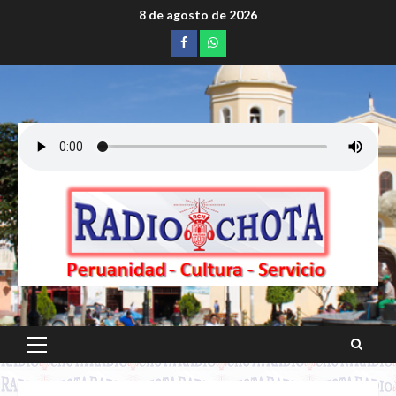
Saltar
8 de agosto de 2026
al
Facebook
whatsapp
contenido
Menú
principal