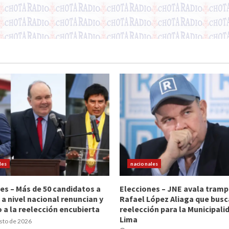
les
nacionales
es – Más de 50 candidatos a
Elecciones – JNE avala tramp
 a nivel nacional renuncian y
Rafael López Aliaga que busc
 a la reelección encubierta
reelección para la Municipali
Lima
sto de 2026