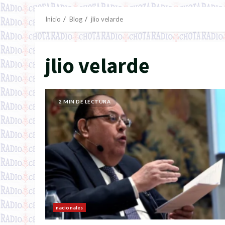
Inicio
Blog
jlio velarde
jlio velarde
2 MIN DE LECTURA
nacionales