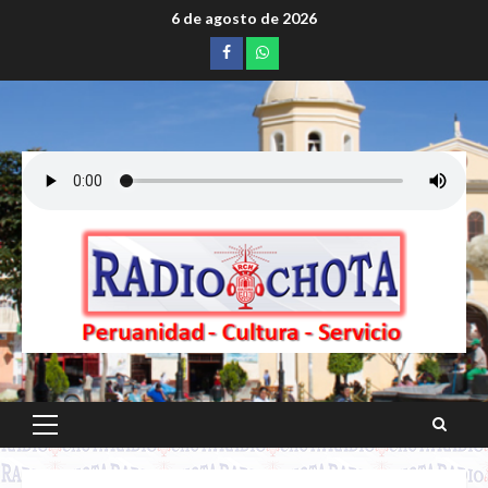
Saltar
6 de agosto de 2026
al
Facebook
whatsapp
contenido
Menú
principal