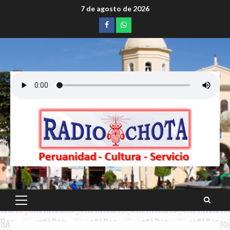
Saltar
7 de agosto de 2026
al
Facebook
whatsapp
contenido
Menú
principal