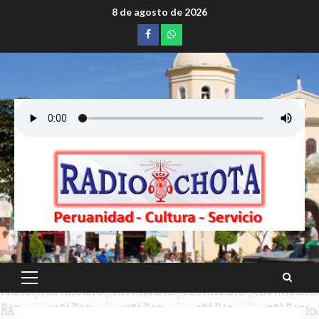
Saltar
8 de agosto de 2026
al
Facebook
whatsapp
contenido
Menú
principal