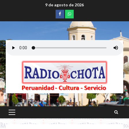
Saltar
9 de agosto de 2026
al
Facebook
whatsapp
contenido
Menú
principal