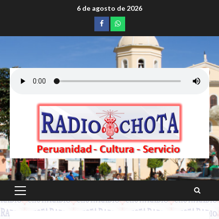
Saltar
6 de agosto de 2026
al
Facebook
whatsapp
contenido
Menú
principal