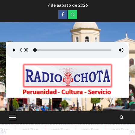
Saltar
7 de agosto de 2026
al
Facebook
whatsapp
contenido
Menú
principal