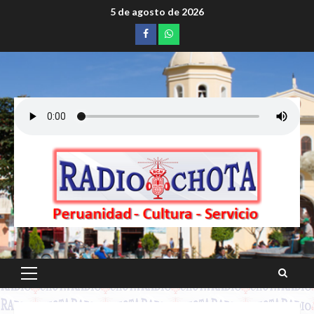
Saltar
5 de agosto de 2026
al
Facebook
whatsapp
contenido
Menú
principal