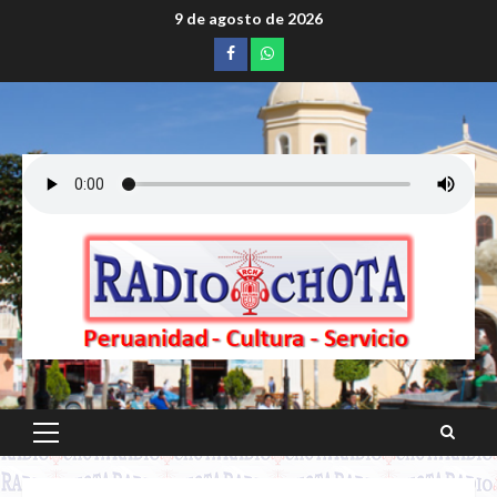
Saltar
9 de agosto de 2026
al
Facebook
whatsapp
contenido
Menú
principal