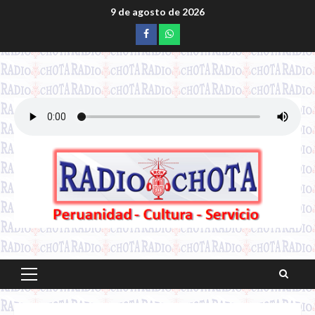
Saltar
9 de agosto de 2026
al
Facebook
whatsapp
contenido
Menú
principal