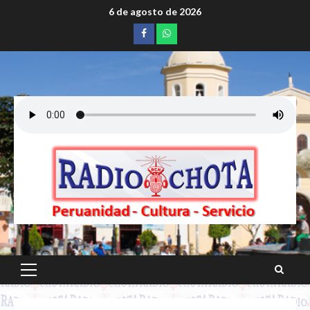
Saltar
6 de agosto de 2026
al
Facebook
whatsapp
contenido
Menú
principal