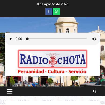
Saltar
8 de agosto de 2026
al
Facebook
whatsapp
contenido
Menú
principal