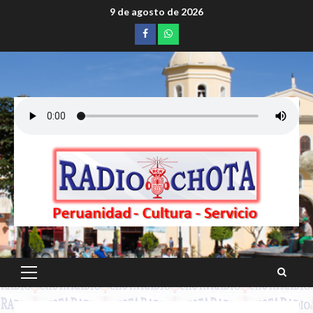
Saltar
9 de agosto de 2026
al
Facebook
whatsapp
contenido
Menú
principal