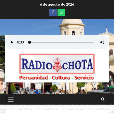
Saltar
6 de agosto de 2026
al
Facebook
whatsapp
contenido
Menú
principal