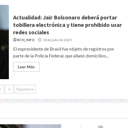
Actualidad: Jair Bolsonaro deberá portar
tobillera electrónica y tiene prohibido usar
redes sociales
RCH_INFO
18 de julio de 2025
El expresidente de Brasil fue objeto de registros por
parte de la Policía Federal, que allanó domicilios...
Leer Más
inación
2
3
Siguiente
radas