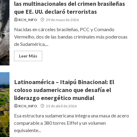
las multinacionales del crimen brasileñas
que EE. UU. declaró terroristas
RCH_INFO
29 de mayo de 2026
Nacidas en cárceles brasileñas, PCC y Comando
Vermelho, dos de las bandas criminales más poderosas
de Sudamérica,...
Leer Más
Latinoamérica – Itaipú Binacional: El
coloso sudamericano que desafía el
liderazgo energético mundial
RCH_INFO
23 de abril de 2026
Esa estructura sudamericana integra una masa de acero
comparable a 380 torres Eiffel y un volumen
equivalente...