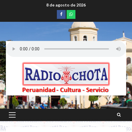
Saltar
8 de agosto de 2026
al
Facebook
whatsapp
contenido
Menú
principal