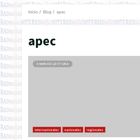
Inicio
Blog
apec
apec
3 MIN DE LECTURA
internacionales
nacionales
regionales