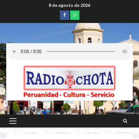
Saltar
8 de agosto de 2026
al
Facebook
whatsapp
contenido
Menú
principal