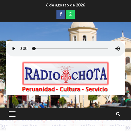
Saltar
6 de agosto de 2026
al
Facebook
whatsapp
contenido
Menú
principal