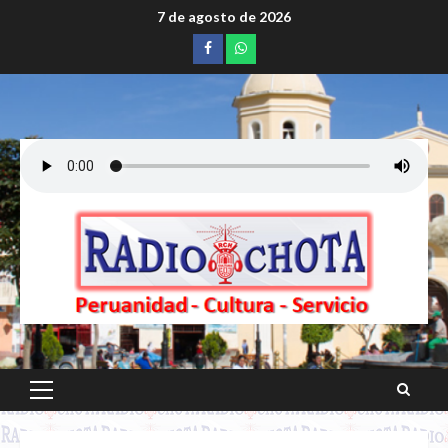
Saltar
7 de agosto de 2026
al
Facebook
whatsapp
contenido
Menú
principal