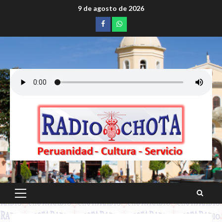
Saltar
9 de agosto de 2026
al
Facebook
whatsapp
contenido
Menú
principal