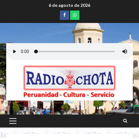
Saltar
6 de agosto de 2026
al
Facebook
whatsapp
contenido
Menú
principal