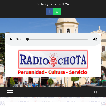
Saltar
5 de agosto de 2026
al
Facebook
whatsapp
contenido
Menú
principal