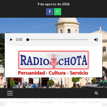
Saltar
9 de agosto de 2026
al
Facebook
whatsapp
contenido
Menú
principal