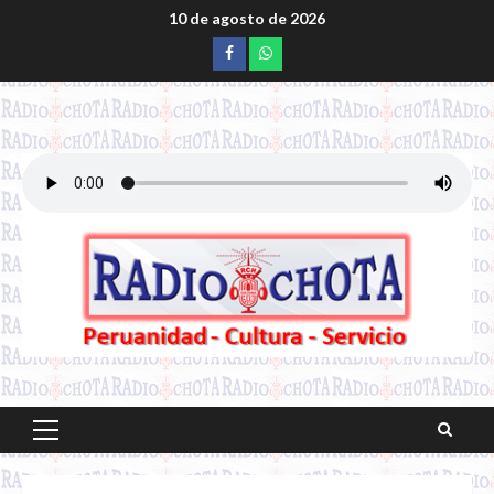
Saltar
10 de agosto de 2026
al
Facebook
whatsapp
contenido
Menú
principal