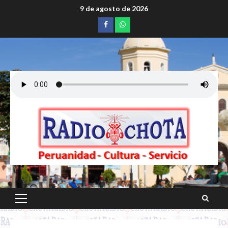
Saltar
9 de agosto de 2026
al
Facebook
whatsapp
contenido
Menú
principal