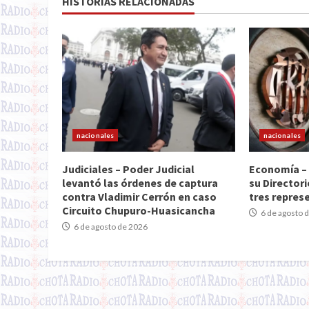
HISTORIAS RELACIONADAS
nacionales
nacionales
Judiciales – Poder Judicial
Economía – 
levantó las órdenes de captura
su Director
contra Vladimir Cerrón en caso
tres repres
Circuito Chupuro-Huasicancha
6 de agosto 
6 de agosto de 2026