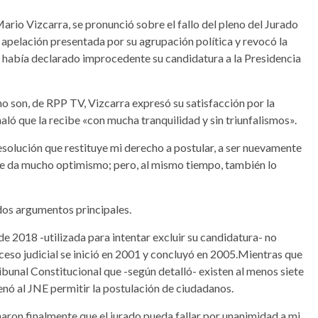
ario Vizcarra, se pronunció sobre el fallo del pleno del Jurado
apelación presentada por su agrupación política y revocó la
al había declarado improcedente su candidatura a la Presidencia
o son, de RPP TV, Vizcarra expresó su satisfacción por la
ló que la recibe «con mucha tranquilidad y sin triunfalismos».
solución que restituye mi derecho a postular, a ser nuevamente
 me da mucho optimismo; pero, al mismo tiempo, también lo
 dos argumentos principales.
e 2018 -utilizada para intentar excluir su candidatura- no
ceso judicial se inició en 2001 y concluyó en 2005.Mientras que
bunal Constitucional que -según detalló- existen al menos siete
denó al JNE permitir la postulación de ciudadanos.
ron finalmente que el jurado pueda fallar por unanimidad a mi