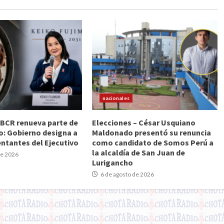
nacionales
BCR renueva parte de
Elecciones – César Usquiano
io: Gobierno designa a
Maldonado presentó su renuncia
entantes del Ejecutivo
como candidato de Somos Perú a
la alcaldía de San Juan de
de 2026
Lurigancho
6 de agosto de 2026