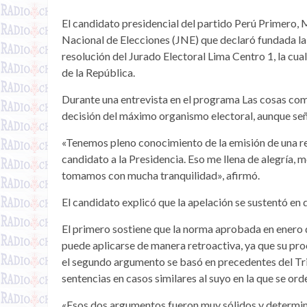
El candidato presidencial del partido Perú Primero, M
Nacional de Elecciones (JNE) que declaró fundada la 
resolución del Jurado Electoral Lima Centro 1, la cu
de la República.
Durante una entrevista en el programa Las cosas com
decisión del máximo organismo electoral, aunque seña
«Tenemos pleno conocimiento de la emisión de una re
candidato a la Presidencia. Eso me llena de alegría,
tomamos con mucha tranquilidad», afirmó.
El candidato explicó que la apelación se sustentó en
El primero sostiene que la norma aprobada en enero d
puede aplicarse de manera retroactiva, ya que su pro
el segundo argumento se basó en precedentes del Tri
sentencias en casos similares al suyo en la que se or
«Esos dos argumentos fueron muy sólidos y determina