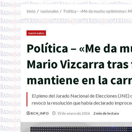
Inicio
nacionales
Política – «Me da mucho optimismo»: Mari
nacionales
Política – «Me da 
Mario Vizcarra tras 
mantiene en la carr
El pleno del Jurado Nacional de Elecciones (JNE) d
revocó la resolución que había declarado improce
RCH_INFO
19 de enero de 2026
2 min de lectura