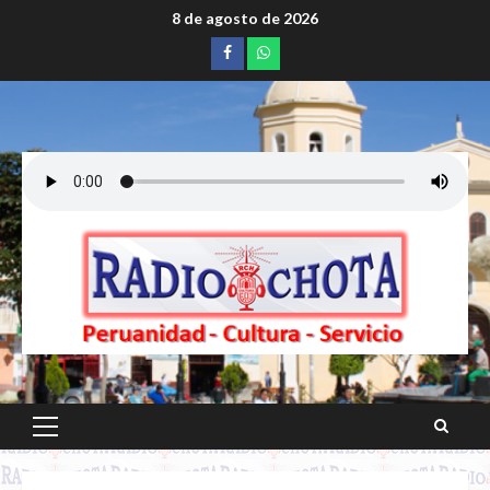
Saltar
8 de agosto de 2026
al
Facebook
whatsapp
contenido
Menú
principal