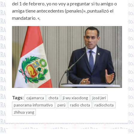
del 1 de febrero, yo no voy a preguntar si tu amigo o
amiga tiene antecedentes (penales)», puntualizó el
mandatario. «,
Tags:
cajamarca
chota
ji wu xiaodong
josé jerí
panorama informativo
perú
radio chota
radiochota
zhihua yang