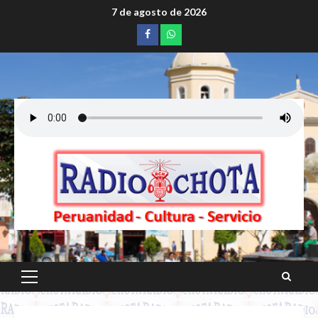
Saltar
7 de agosto de 2026
al
Facebook
whatsapp
contenido
Menú
principal