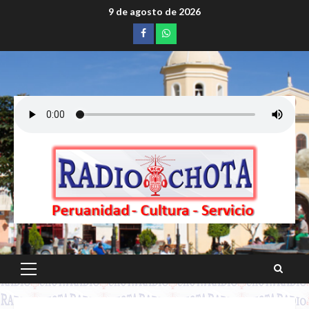
Saltar
9 de agosto de 2026
al
Facebook
whatsapp
contenido
Menú
principal