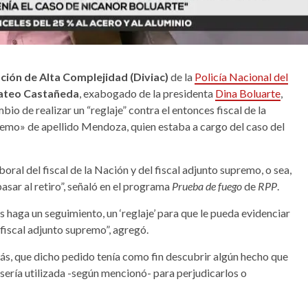
ación de Alta Complejidad (Diviac)
de la
Policía Nacional del
teo Castañeda
, exabogado de la presidenta
Dina Boluarte
,
io de realizar un “reglaje” contra el entonces fiscal de la
upremo» de apellido Mendoza, quien estaba a cargo del caso del
ral del fiscal de la Nación y del fiscal adjunto supremo, o sea,
asar al retiro”, señaló en el programa
Prueba de fuego
de
RPP
.
 haga un seguimiento, un ‘reglaje’ para que le pueda evidenciar
l fiscal adjunto supremo”, agregó.
emás, que dicho pedido tenía como fin descubrir algún hecho que
ería utilizada -según mencionó- para perjudicarlos o