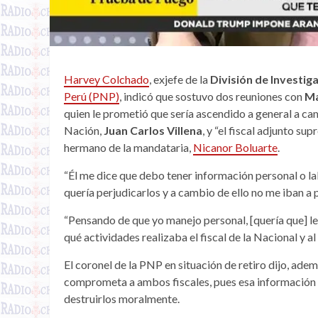
Harvey Colchado
, exjefe de la
División de Investig
Perú (PNP)
, indicó que sostuvo dos reuniones con
Ma
quien le prometió que sería ascendido a general a camb
Nación,
Juan Carlos Villena
, y “el fiscal adjunto s
hermano de la mandataria,
Nicanor Boluarte
.
“Él me dice que debo tener información personal o labo
quería perjudicarlos y a cambio de ello no me iban a p
“Pensando de que yo manejo personal, [quería que] les
qué actividades realizaba el fiscal de la Nacional y a
El coronel de la PNP en situación de retiro dijo, ad
comprometa a ambos fiscales, pues esa información s
destruirlos moralmente.