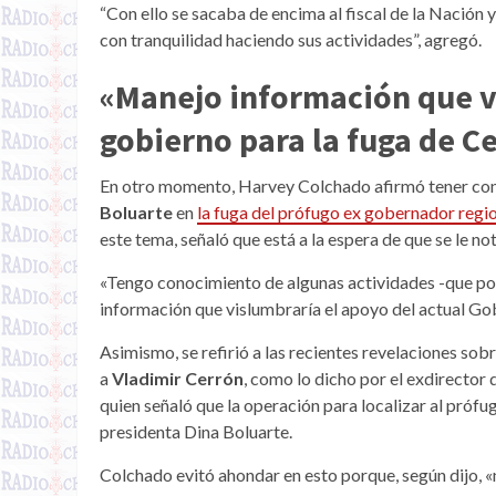
“Con ello se sacaba de encima al fiscal de la Nación 
con tranquilidad haciendo sus actividades”, agregó.
«Manejo información que vi
gobierno para la fuga de C
En otro momento, Harvey Colchado afirmó tener con
Boluarte
en
la fuga del prófugo ex gobernador regi
este tema, señaló que está a la espera de que se le no
«Tengo conocimiento de algunas actividades -que po
información que vislumbraría el apoyo del actual Gob
Asimismo, se refirió a las recientes revelaciones sob
a
Vladimir Cerrón
, como lo dicho por el exdirector 
quien señaló que la operación para localizar al prófu
presidenta Dina Boluarte.
Colchado evitó ahondar en esto porque, según dijo, «n