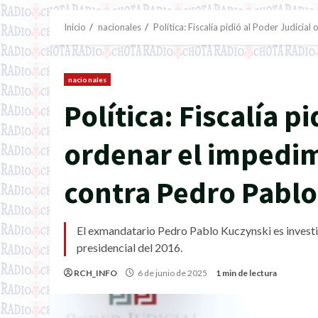
Inicio
nacionales
Política: Fiscalía pidió al Poder Judici
nacionales
Política: Fiscalía p
ordenar el impedim
contra Pedro Pabl
El exmandatario Pedro Pablo Kuczynski es invest
presidencial del 2016.
RCH_INFO
6 de junio de 2025
1 min de lectura