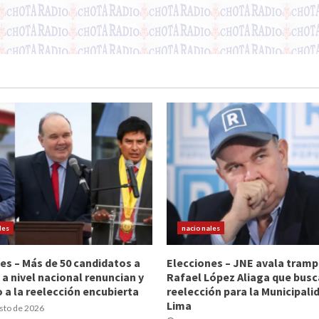
les
nacionales
es – Más de 50 candidatos a
Elecciones – JNE avala tramp
 a nivel nacional renuncian y
Rafael López Aliaga que busc
 a la reelección encubierta
reelección para la Municipali
Lima
sto de 2026