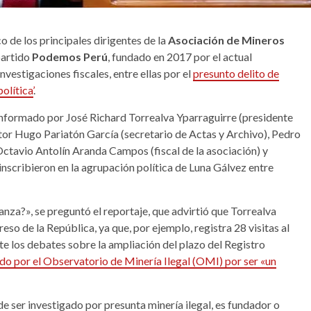
o de los principales dirigentes de la
Asociación de Mineros
 partido
Podemos Perú
, fundado en 2017 por el actual
investigaciones fiscales, entre ellas por el
presunto delito de
olítica’
.
onformado por José Richard Torrealva Yparraguirre (presidente
tor Hugo Pariatón García (secretario de Actas y Archivo), Pedro
ctavio Antolín Aranda Campos (fiscal de la asociación) y
inscribieron en la agrupación política de Luna Gálvez entre
ianza?», se preguntó el reportaje, que advirtió que Torrealva
so de la República, ya que, por ejemplo, registra 28 visitas al
te los debates sobre la ampliación del plazo del Registro
do por el Observatorio de Minería Ilegal (OMI) por ser «un
de ser investigado por presunta minería ilegal, es fundador o