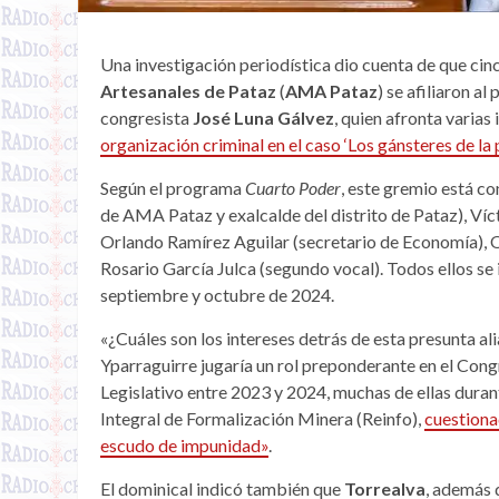
Una investigación periodística dio cuenta de que cinc
Artesanales de Pataz
(
AMA Pataz
) se afiliaron al
congresista
José Luna Gálvez
, quien afronta varias 
organización criminal en el caso ‘Los gánsteres de la p
Según el programa
Cuarto Poder
, este gremio está c
de AMA Pataz y exalcalde del distrito de Pataz), Víc
Orlando Ramírez Aguilar (secretario de Economía), O
Rosario García Julca (segundo vocal). Todos ellos se 
septiembre y octubre de 2024.
«¿Cuáles son los intereses detrás de esta presunta al
Yparraguirre jugaría un rol preponderante en el Congre
Legislativo entre 2023 y 2024, muchas de ellas duran
Integral de Formalización Minera (Reinfo),
cuestiona
escudo de impunidad»
.
El dominical indicó también que
Torrealva
, además 