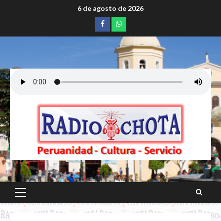
Saltar
6 de agosto de 2026
al
Facebook
whatsapp
contenido
Menú
principal