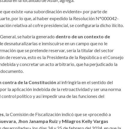
tadía en la localidad de Asia», agrega.
ene que existe «una subordinación evidente» por parte de
uarte, por lo que, al haber expedido la Resolución N°000042-
n relativa al cofre presidencial, se configuraría dicho ilícito.
 General, se habría generado
dentro de un contexto de
e desnaturalizarlas e inmiscuirse en un campo que no le
rmación que se pretende reservar, sería la titular del sector
ón de reserva, esto es la Presidenta de la República o el Consejo
ndebida y concretar un acto arbitrario, que ha perjudicado la
el documento.
en contra de la Constitución
al infringirla en el sentido del
por la aplicación indebida de la retroactividad y ser una norma
control político y así impedir una de las funciones del
es
, la Comisión de Fiscalización indicó que se «procedió a
Guevara, Jhon Janampa Ruiz
y
Milagros Kelly Vargas
 desarrolladas» los días 24 y 25 de febrero del 2024, en que la