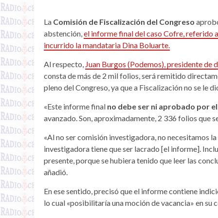
La
Comisión de Fiscalización del Congreso
aprobó
abstención,
el informe final del caso Cofre, referido
incurrido la mandataria Dina Boluarte.
Al respecto,
Juan Burgos (Podemos), presidente de di
consta de más de 2 mil folios, será remitido directam
pleno del Congreso, ya que a Fiscalización no se le d
«Este informe final
no debe ser ni aprobado por e
avanzado. Son, aproximadamente, 2 336 folios que será
«Al no ser comisión investigadora, no necesitamos l
investigadora tiene que ser lacrado [el informe]. Incl
presente, porque se hubiera tenido que leer las conc
añadió.
En ese sentido, precisó que el informe contiene indic
lo cual «posibilitaría una moción de vacancia» en su 