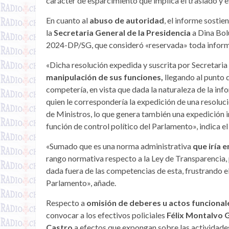
carácter de esparcimiento que implica el traslado y es
En cuanto al
abuso de autoridad
, el informe sosti
la
Secretaria General de la Presidencia
a Dina Bol
2024-DP/SG, que consideró «reservada» toda informació
«Dicha resolución expedida y suscrita por Secretaria
manipulación de sus funciones,
llegando al punto d
competería, en vista que dada la naturaleza de la info
quien le correspondería la expedición de una resoluci
de Ministros, lo que genera también una expedición i
función de control político del Parlamento», indica 
«Sumado que es una norma administrativa
que iría 
rango normativa respecto a la Ley de Transparencia, 
dada fuera de las competencias de esta, frustrando el 
Parlamento», añade.
Respecto a
omisión de deberes u actos funcional
convocar a los efectivos policiales
Félix Montalvo 
Castro
a efectos que expongan sobre las actividades