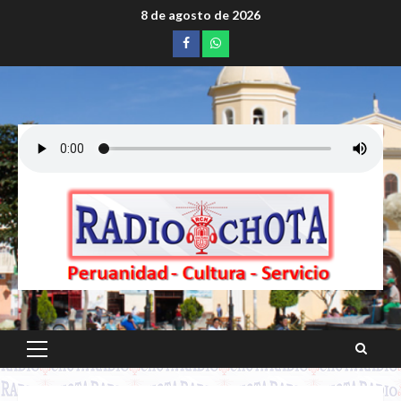
Saltar
8 de agosto de 2026
al
Facebook
whatsapp
contenido
Menú
principal