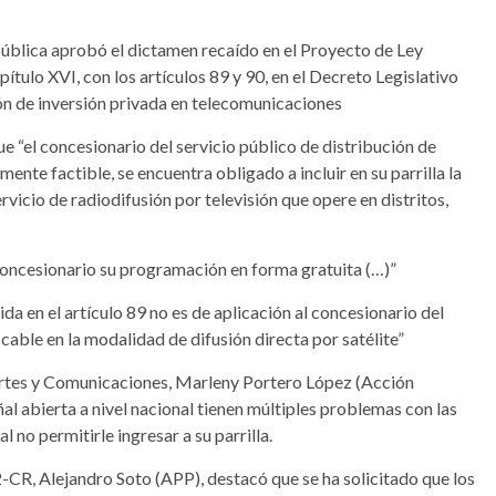
pública aprobó el dictamen recaído en el Proyecto de Ley
tulo XVI, con los artículos 89 y 90, en el Decreto Legislativo
ón de inversión privada en telecomunicaciones
e “el concesionario del servicio público de distribución de
ente factible, se encuentra obligado a incluir en su parrilla la
ervicio de radiodifusión por televisión que opere en distritos,
concesionario su programación en forma gratuita (…)”
ida en el artículo 89 no es de aplicación al concesionario del
 cable en la modalidad de difusión directa por satélite”
portes y Comunicaciones, Marleny Portero López (Acción
al abierta a nivel nacional tienen múltiples problemas con las
l no permitirle ingresar a su parrilla.
-CR, Alejandro Soto (APP), destacó que se ha solicitado que los