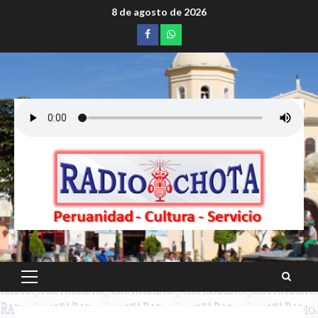
Saltar
8 de agosto de 2026
al
Facebook
whatsapp
contenido
Menú
principal