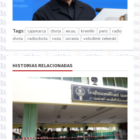
Tags:
cajamarca
chota
ee.uu.
kremlin
perú
radio
chota
radiochota
rusia
ucrania
volodimir zelenski
HISTORIAS RELACIONADAS