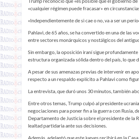
Trump reconoció que «es posible que el gobierno de 
«cualquier régimen puede fracasar» en circunstancia
«Independientemente de si cae o no, va a ser un perío
Pahlavi, de 65 años, se ha convertido en una de las v
entre sectores monárquicos y nostálgicos del antigu
Sin embargo, la oposición iraní sigue profundamente
estructura organizada sólida dentro del país, lo que d
A pesar de sus amenazas previas de intervenir en ap
respecto a un respaldo explícito a Pahlavi como figu
La entrevista, que duró unos 30 minutos, también ab
Entre otros temas, Trump culpó al presidente ucrania
negociaciones para poner fin a la guerra con Rusia, de
Departamento de Justicia sobre el presidente de la R
lealtad partidaria ante sus decisiones.
Además, adelantó que este jueves recibirá en la Cas