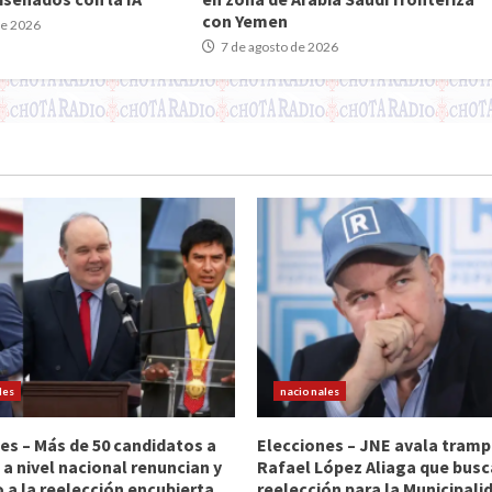
con Yemen
de 2026
7 de agosto de 2026
les
nacionales
es – Más de 50 candidatos a
Elecciones – JNE avala tramp
 a nivel nacional renuncian y
Rafael López Aliaga que busc
 a la reelección encubierta
reelección para la Municipali