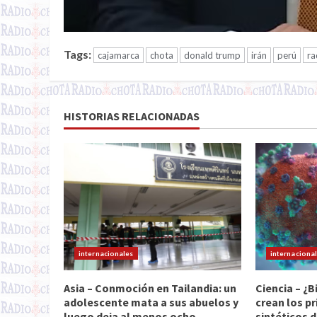
Tags:
cajamarca
chota
donald trump
irán
perú
ra
HISTORIAS RELACIONADAS
internacionales
internaciona
Asia – Conmoción en Tailandia: un
Ciencia – ¿B
adolescente mata a sus abuelos y
crean los pr
luego deja al menos ocho
sintéticos d