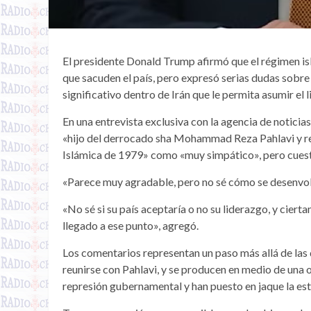
El presidente Donald Trump afirmó que el régimen isl
que sacuden el país, pero expresó serias dudas sobre
significativo dentro de Irán que le permita asumir el 
En una entrevista exclusiva con la agencia de noticia
«hijo del derrocado sha Mohammad Reza Pahlavi y re
Islámica de 1979» como «muy simpático», pero cuestio
«Parece muy agradable, pero no sé cómo se desenvolv
«No sé si su país aceptaría o no su liderazgo, y ciert
llegado a ese punto», agregó.
Los comentarios representan un paso más allá de la
reunirse con Pahlavi, y se producen en medio de una 
represión gubernamental y han puesto en jaque la esta