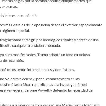
Teherán caiga» por la presión popular, aunque matizó que
s extremas.
do interesante», añadió.
oces más visibles de la oposición desde el exterior, especialmente
o régimen imperial.
 fragmentada entre grupos ideológicos rivales y carece de una
ificulta cualquier transición ordenada.
oyo a los manifestantes, Trump adoptó un tono cauteloso
ra de recambio.
ordó otros temas internacionales y domésticos.
no Volodímir Zelenski por el estancamiento en las
sestimó las críticas republicanas a la investigación del
eserva Federal, Jerome Powell, y defendió la necesidad de
a Blanca a la líder opositora venezolana María Corina Machado,