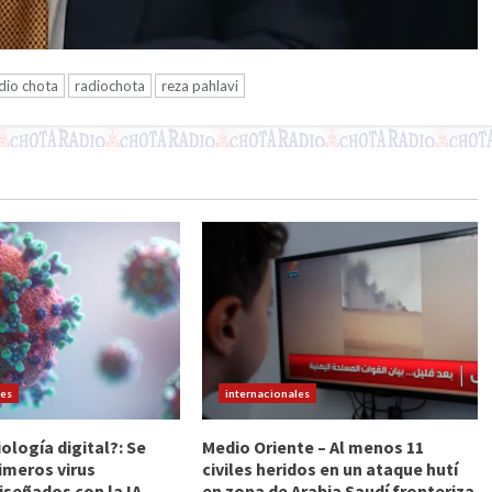
dio chota
radiochota
reza pahlavi
les
internacionales
iología digital?: Se
Medio Oriente – Al menos 11
imeros virus
civiles heridos en un ataque hutí
iseñados con la IA
en zona de Arabia Saudí fronteriza