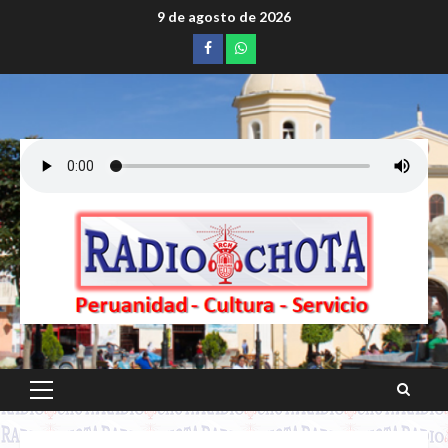
Saltar
9 de agosto de 2026
al
Facebook
whatsapp
contenido
Menú
principal