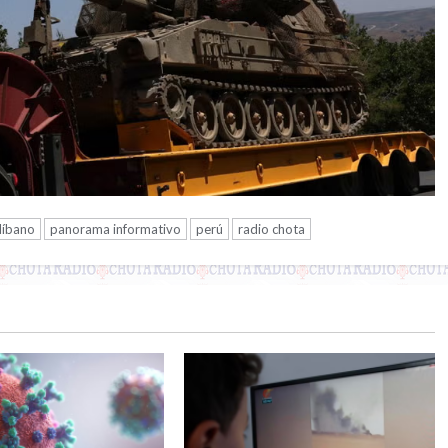
líbano
panorama informativo
perú
radio chota