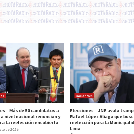
les
nacionales
es – Más de 50 candidatos a
Elecciones – JNE avala tramp
 a nivel nacional renuncian y
Rafael López Aliaga que busc
 a la reelección encubierta
reelección para la Municipali
Lima
sto de 2026