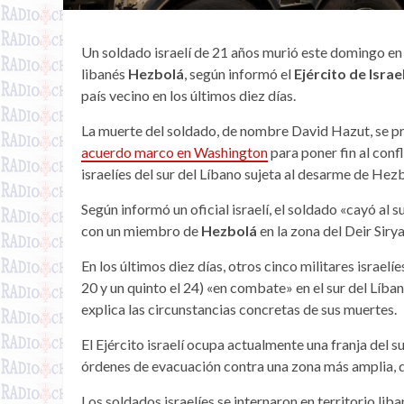
Un soldado israelí de 21 años murió este domingo en 
libanés
Hezbolá
, según informó el
Ejército de Israe
país vecino en los últimos diez días.
La muerte del soldado, de nombre David Hazut, se p
acuerdo marco en Washington
para poner fin al conf
israelíes del sur del Líbano sujeta al desarme de He
Según informó un oficial israelí, el soldado «cayó a
con un miembro de
Hezbolá
en la zona del Deir Sirya
En los últimos diez días, otros cinco militares israelíe
20 y un quinto el 24) «en combate» en el sur del Líban
explica las circunstancias concretas de sus muertes.
El Ejército israelí ocupa actualmente una franja del s
órdenes de evacuación contra una zona más amplia, d
Los soldados israelíes se internaron en territorio lib