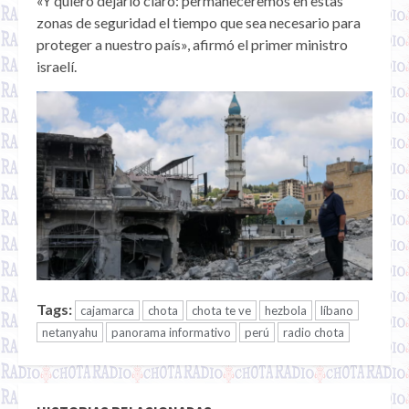
«Y quiero dejarlo claro: permaneceremos en estas
zonas de seguridad el tiempo que sea necesario para
proteger a nuestro país», afirmó el primer ministro
israelí.
Tags:
cajamarca
chota
chota te ve
hezbola
líbano
netanyahu
panorama informativo
perú
radio chota