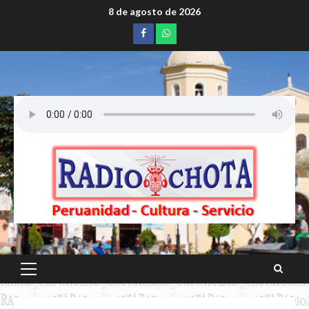
Saltar
8 de agosto de 2026
al
Facebook
whatsapp
contenido
Menú
principal