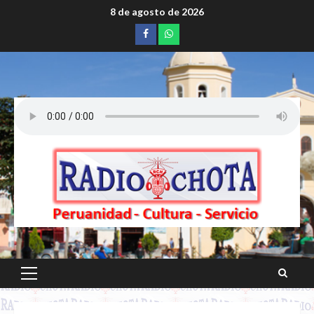
Saltar
8 de agosto de 2026
al
Facebook
whatsapp
contenido
Menú
principal