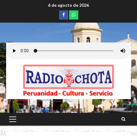
Saltar
6 de agosto de 2026
al
Facebook
whatsapp
contenido
Menú
principal