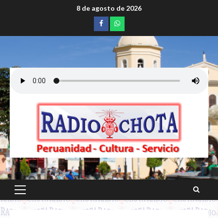
Saltar
8 de agosto de 2026
al
Facebook
whatsapp
contenido
Menú
principal