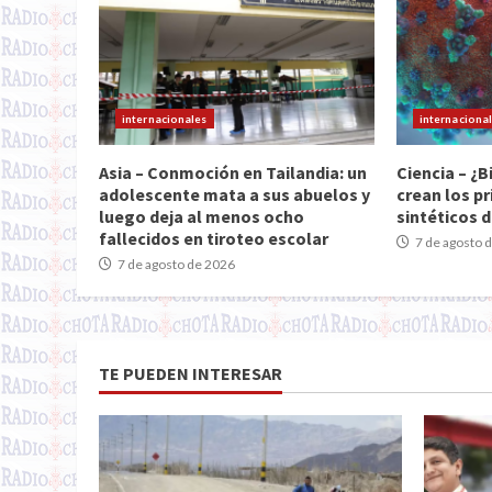
internacionales
internaciona
Asia – Conmoción en Tailandia: un
Ciencia – ¿B
adolescente mata a sus abuelos y
crean los pr
luego deja al menos ocho
sintéticos d
fallecidos en tiroteo escolar
7 de agosto 
7 de agosto de 2026
TE PUEDEN INTERESAR