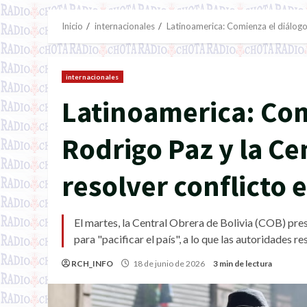
Inicio
internacionales
Latinoamerica: Comienza el diálogo 
internacionales
Latinoamerica: Com
Rodrigo Paz y la Ce
resolver conflicto e
El martes, la Central Obrera de Bolivia (COB) pr
para "pacificar el país", a lo que las autoridades r
RCH_INFO
18 de junio de 2026
3 min de lectura