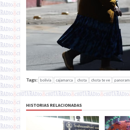
Tags:
bolivia
cajamarca
chota
chota te ve
panorama
HISTORIAS RELACIONADAS