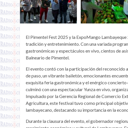
El Pimentel Fest 2025 y la ExpoMango Lambayeque 202
tradición y entretenimiento. Con una variada program
gastronómicas y espectáculos en vivo, cientos de asis
Balneario de Pimentel.
El evento contó con la participación del reconocido 
de paso, un vibrante bailetón, emocionantes encuentr
exquisita feria gastronómica y el enérgico concierto 
culminó con una espectacular Yunza en vivo, organiz
Impulsado por la Gerencia Regional de Comercio Exte
Agricultura, este festival tuvo como principal objet
lambayecano, destacando su importancia en la econo
Durante la clausura del evento, el gobernador regional
crecimiento económico y cultural de Lambayeque. En