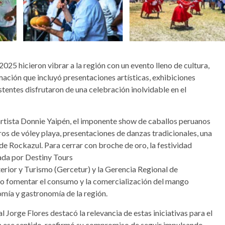
5 hicieron vibrar a la región con un evento lleno de cultura,
ación que incluyó presentaciones artísticas, exhibiciones
tentes disfrutaron de una celebración inolvidable en el
artista Donnie Yaipén, el imponente show de caballos peruanos
os de vóley playa, presentaciones de danzas tradicionales, una
de Rockazul. Para cerrar con broche de oro, la festividad
ada por Destiny Tours
rior y Turismo (Gercetur) y la Gerencia Regional de
ivo fomentar el consumo y la comercialización del mango
mía y gastronomía de la región.
 Jorge Flores destacó la relevancia de estas iniciativas para el
 ese sentido, reafirmó su compromiso de seguir impulsando