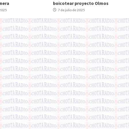
inera
boicotear proyecto Olmos
 2025
7 de julio de 2025