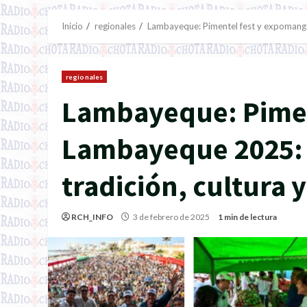
Inicio
regionales
Lambayeque: Pimentel fest y expomango 
regionales
Lambayeque: Pimen
Lambayeque 2025: É
tradición, cultura y
RCH_INFO
3 de febrero de 2025
1 min de lectura